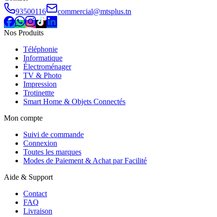
93500116
commercial@mtsplus.tn
Nos Produits
Téléphonie
Informatique
Électroménager
TV & Photo
Impression
Trotinettte
Smart Home & Objets Connectés
Mon compte
Suivi de commande
Connexion
Toutes les marques
Modes de Paiement & Achat par Facilité
Aide & Support
Contact
FAQ
Livraison