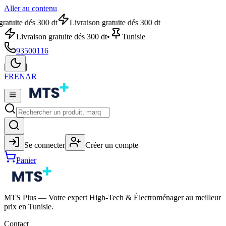
Aller au contenu
ratuite dés 300 dt
Livraison gratuite dés 300 dt
Livraison gratuite dés 300 dt
•
Tunisie
93500116
|
|
FR
EN
AR
Se connecter
Créer un compte
Panier
MTS Plus — Votre expert High-Tech & Électroménager au meilleur
prix en Tunisie.
Contact