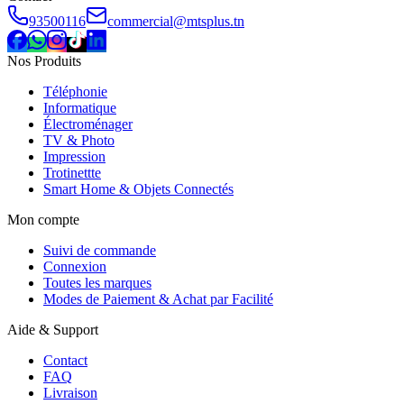
93500116
commercial@mtsplus.tn
Nos Produits
Téléphonie
Informatique
Électroménager
TV & Photo
Impression
Trotinettte
Smart Home & Objets Connectés
Mon compte
Suivi de commande
Connexion
Toutes les marques
Modes de Paiement & Achat par Facilité
Aide & Support
Contact
FAQ
Livraison