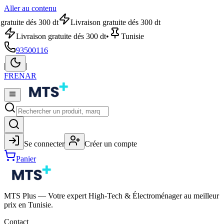
Aller au contenu
gratuite dés 300 dt
Livraison gratuite dés 300 dt
Livraison gratuite dés 300 dt
•
Tunisie
93500116
|
|
FR
EN
AR
Se connecter
Créer un compte
Panier
MTS Plus — Votre expert High-Tech & Électroménager au meilleur
prix en Tunisie.
Contact